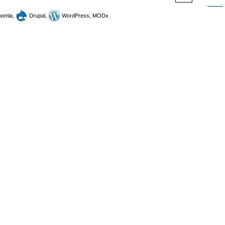
omla,
Drupal,
WordPress, MODx.