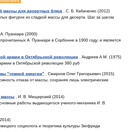
онная книга
й массы для десертных блюд
, С. Б. Кабаченко (2012)
елых фигурок из сладкой массы для десерта. Шаг за шагом
 А. Пуанкаре (2000)
 прочитанных А. Пуанкаре в Сорбонне в 1900 году, и является
кой армии в Октябрьской революции
, Андреев А.М. (1975)
армии в Октябрьской революции 380 руб
мы "темной энергии"
, Смирнов Олег Григорьевич (2015)
ожность отказа от массы, сохраняя лишь электрические
й массы
, И. В. Мещерский (2014)
основные работы выдающегося ученого-механика И. В.
2014)
мецкого социолога и теоретика культуры Зигфрида