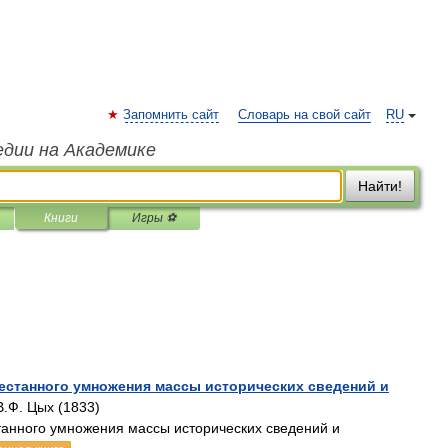
Запомнить сайт
Словарь на свой сайт
RU
едии на Академике
Найти!
Книги
Игры ⚽
естанного умножения массы исторических сведений и
В.Ф. Цых (1833)
танного умножения массы исторических сведений и