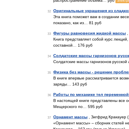
распространение объема… руб
электр
Оригинальные украшения из сладко
32
Эта книга поможет вам в создании вес
показано, как из… 81 руб
Фигуры равновесия жидкой массы
,
33
Книга представляет собой курс лекций,
составной… 176 руб
Солдатские массы гарнизонов русс
34
Солдатские массы гарнизонов русской 
Физика без массы - решение пробле
35
В книге впервые рассматривается возм
заряды… 143 руб
Работы по механике тел переменно
36
В настоящей книге представлены все 
Мещерского по… 595 руб
Орнамент массы
, Зигфрид Кракауер (
37
«Орнамент массы» – сборник статей не