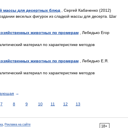
й массы для десертных блюд
, Сергей Кабаченко (2012)
создании веселых фигурок из сладкой массы для десерта. Шаг
хозяйственных животных по промерам
, Лебедько Егор
литический материал по характеристике методов
хозяйственных животных по промерам
, Лебедько Е.Я.
литический материал по характеристике методов
дующая
→
7
8
9
10
11
12
13
ка
,
Реклама на сайте
18+