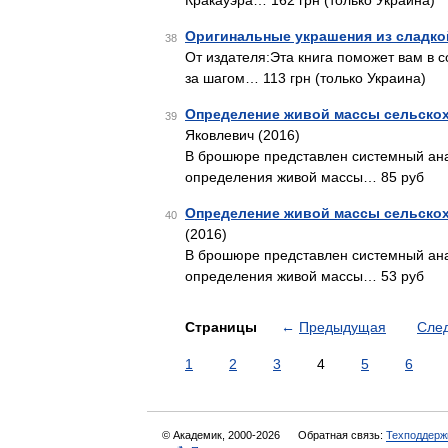
Кракауэра… 162 грн (только Украина)
Оригинальные украшения из сладко
38
От издателя:Эта книга поможет вам в 
за шагом… 113 грн (только Украина)
Определение живой массы сельско
39
Яковлевич (2016)
В брошюре представлен системный ана
определения живой массы… 85 руб
Определение живой массы сельско
40
(2016)
В брошюре представлен системный ана
определения живой массы… 53 руб
Страницы
←
Предыдущая
Сле
1
2
3
4
5
6
© Академик, 2000-2026
Обратная связь:
Техподдерж