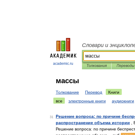
Словари и энциклоп
academic.ru
Толкования
Переводы
массы
Толкование
Перевод
Книги
все
электронные книги
аудиокниги
Решение вопроса: по причине беспр
31
распространение объема истории
, 
Решение вопроса: по причине беспрес